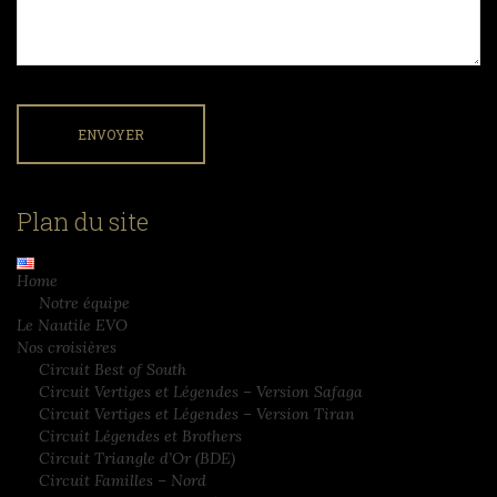
Plan du site
Home
Notre équipe
Le Nautile EVO
Nos croisières
Circuit Best of South
Circuit Vertiges et Légendes – Version Safaga
Circuit Vertiges et Légendes – Version Tiran
Circuit Légendes et Brothers
Circuit Triangle d’Or (BDE)
Circuit Familles – Nord