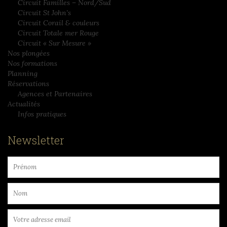
Circuit Familles – Nord/Sud
Circuit St John’s
Circuit Corail & couleurs
Circuit Totale mer Rouge
Circuit « Sur Mesure »
Nos plongées
Nos formations
Planning
Réservations
Agences et Partenaires
Actualités
Infos pratiques
Newsletter