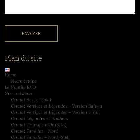
Plan du site
Home
Notre équipe
Le Nautile EVO
Nos croisières
Circuit Best of South
Circuit Vertiges et Légendes – Version Safaga
Circuit Vertiges et Légendes – Version Tiran
Circuit Légendes et Brothers
Circuit Triangle d’Or (BDE)