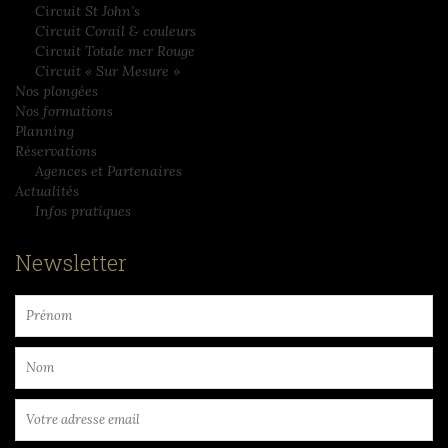
Circuit Familles – Nord
Circuit Familles – Nord/Sud
Circuit St John’s
Circuit Corail & couleurs
Circuit Totale mer Rouge
Circuit « Sur Mesure »
Nos plongées
Nos formations
Planning
Réservations
Agences et Partenaires
Actualités
Infos pratiques
Newsletter