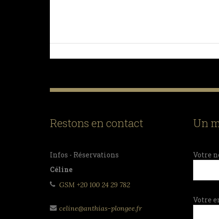
Restons en contact
Un m
Infos - Réservations
Votre n
Céline
GSM +20 100 24 29 782
Votre e
celine@anthias-plongee.fr