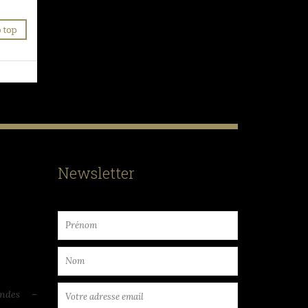
 top
Newsletter
endes –