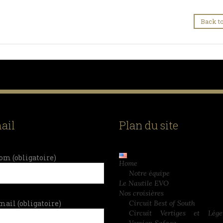
Back to
ail
Plan du site
om (obligatoire)
Home
Notre équipe
Le Nautile EVO
Nos croisières
mail (obligatoire)
Circuit Best of South
Circuit Vertiges et Lég
Version Safaga