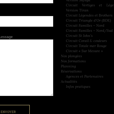
Circuit Vertiges et Lég
Version Tiran
Circuit Légendes et Brothers
Circuit Triangle d’Or (BDE)
Circuit Familles – Nord
Circuit Familles – Nord/Sud
Circuit St John’s
message
Circuit Corail & couleurs
Circuit Totale mer Rouge
Circuit « Sur Mesure »
Nos plongées
Nos formations
Planning
Réservations
Agences et Partenaires
Actualités
Infos pratiques