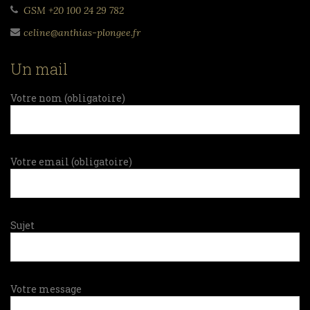
GSM +20 100 24 29 782
celine@anthias-plongee.fr
Un mail
Votre nom (obligatoire)
Votre email (obligatoire)
Sujet
Votre message