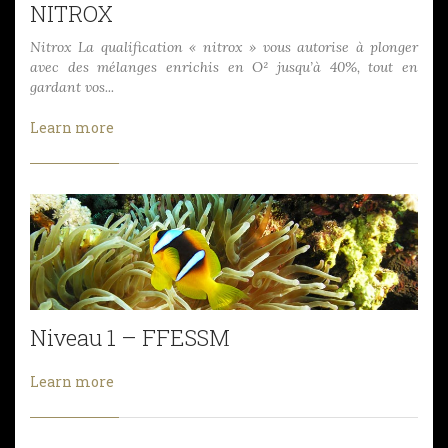
NITROX
Nitrox La qualification « nitrox » vous autorise à plonger
avec des mélanges enrichis en O² jusqu’à 40%, tout en
gardant vos...
Learn more
Niveau 1 – FFESSM
Learn more