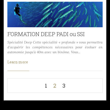
FORMATION DEEP PADI ou SSI
Spécialité Deep Cette spécialité « profonde » vous permettra
d’acquérir les compétences nécessaires pour évoluer en
autonomie jusqu’à 40m avec un binôme. Vous...
Learn more
1
2
3