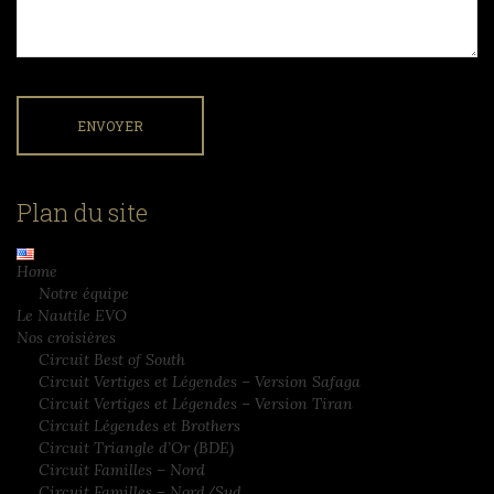
Plan du site
Home
Notre équipe
Le Nautile EVO
Nos croisières
Circuit Best of South
Circuit Vertiges et Légendes – Version Safaga
Circuit Vertiges et Légendes – Version Tiran
Circuit Légendes et Brothers
Circuit Triangle d’Or (BDE)
Circuit Familles – Nord
Circuit Familles – Nord/Sud