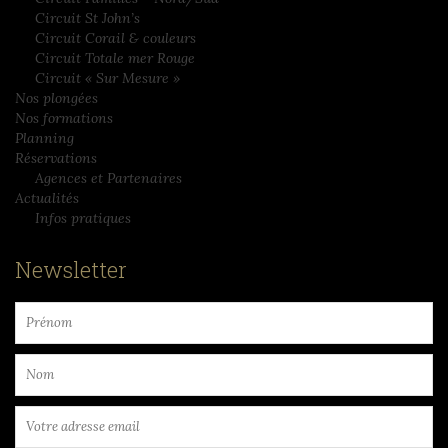
Circuit St John’s
Circuit Corail & couleurs
Circuit Totale mer Rouge
Circuit « Sur Mesure »
Nos plongées
Nos formations
Planning
Réservations
Agences et Partenaires
Actualités
Infos pratiques
Newsletter