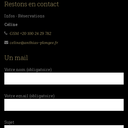
Restons en contact
Infos - Réservations
Céline
GSM +20 100 24 29 782
celine@anthias-plongee.fr
Un mail
Votre nom (obligatoire)
Votre email (obligatoire)
Sujet