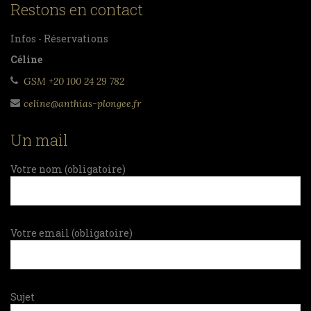
Restons en contact
Infos - Réservations
Céline
GSM +20 100 24 29 782
celine@anthias-plongee.fr
Un mail
Votre nom (obligatoire)
Votre email (obligatoire)
Sujet