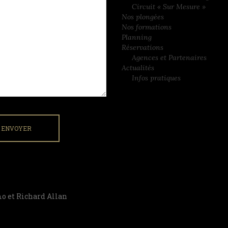
Circuit « Sur Mesure »
Nos plongées
Nos formations
Planning
Réservations
Agences et Partenaires
Actualités
Infos pratiques
mo et Richard Allan