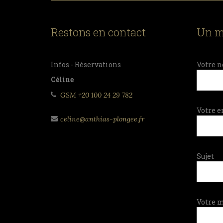
Restons en contact
Un m
Infos - Réservations
Votre n
Céline
GSM +20 100 24 29 782
Votre e
celine@anthias-plongee.fr
Sujet
Votre 