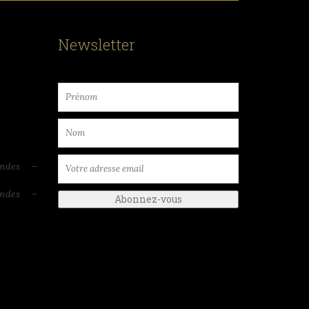
Newsletter
endes –
endes –