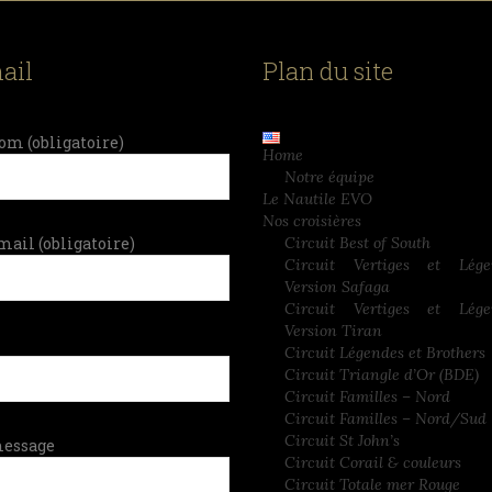
ail
Plan du site
om (obligatoire)
Home
Notre équipe
Le Nautile EVO
Nos croisières
mail (obligatoire)
Circuit Best of South
Circuit Vertiges et Lég
Version Safaga
Circuit Vertiges et Lég
Version Tiran
Circuit Légendes et Brothers
Circuit Triangle d’Or (BDE)
Circuit Familles – Nord
Circuit Familles – Nord/Sud
Circuit St John’s
message
Circuit Corail & couleurs
Circuit Totale mer Rouge